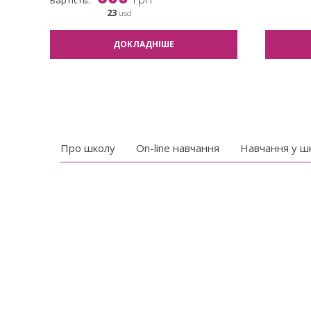
Вартість:
23
usd
ДОКЛАДНІШЕ
Про школу
On-line навчання
Навчання у ш