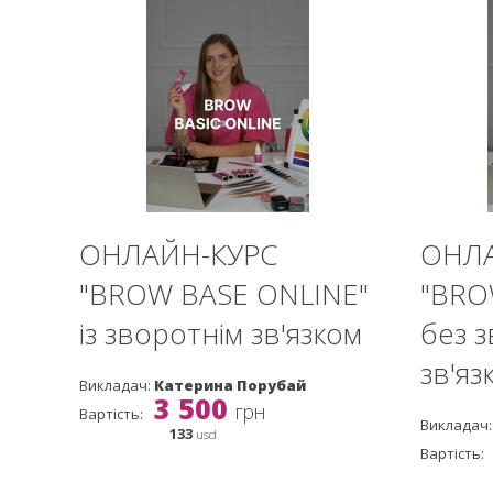
ОНЛАЙН-КУРС
ОНЛА
"BROW BASE ONLINE"
"BRO
із зворотнім зв'язком
без 
зв'яз
Викладач:
Катерина Порубай
3 500
грн
Вартість:
Викладач:
133
usd
Вартість: