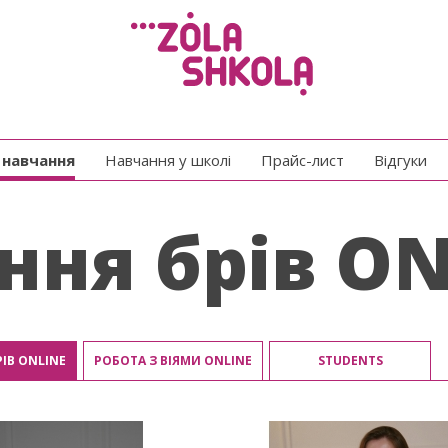
e навчання
Навчання у школі
Прайс-лист
Відгуки
ня брів ON
ІВ ONLINE
РОБОТА З ВІЯМИ ONLINE
STUDENTS