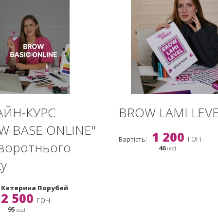
ЙН-КУРС
BROW LAMI LEV
W BASE ONLINE"
1 200
грн
Вартість:
зворотнього
46
usd
ку
Катерина Порубай
2 500
грн
95
usd