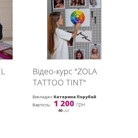
EL
Відео-курс "ZOLA
TATTOO TINT"
Викладач:
Катерина Порубай
1 200
грн
Вартість:
46
usd