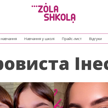
e навчання
Навчання у школі
Прайс-лист
Відгуки
ровиста Іне