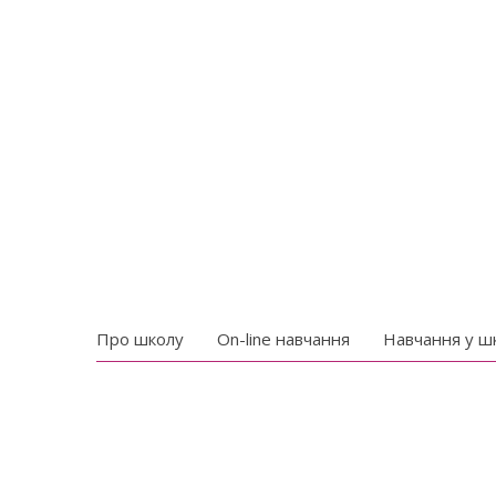
Про школу
On-line навчання
Навчання у ш