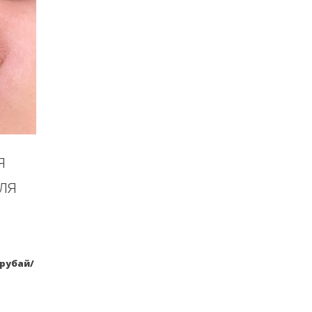
я
ля
рубай/