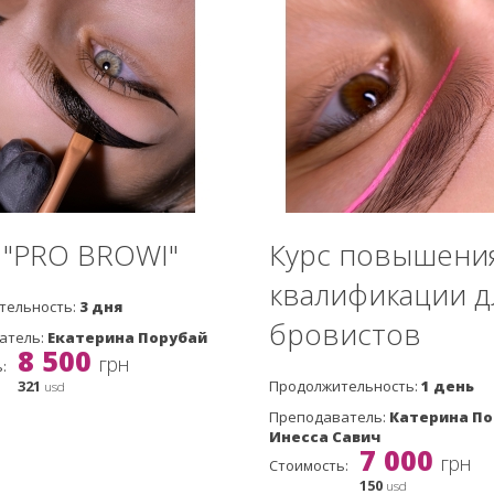
: "PRO BROWI"
Курс повышени
квалификации д
тельность:
3 дня
бровистов
атель:
Екатерина Порубай
8 500
грн
:
321
Продолжительность:
1 день
usd
Преподаватель:
Катерина По
Инесса Савич
7 000
грн
Стоимость:
150
usd