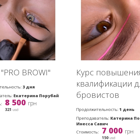
: "PRO BROWI"
Курс повышени
квалификации д
тельность:
3 дня
бровистов
атель:
Екатерина Порубай
8 500
грн
:
321
Продолжительность:
1 день
usd
Преподаватель:
Катерина По
Инесса Савич
7 000
грн
Стоимость:
150
usd